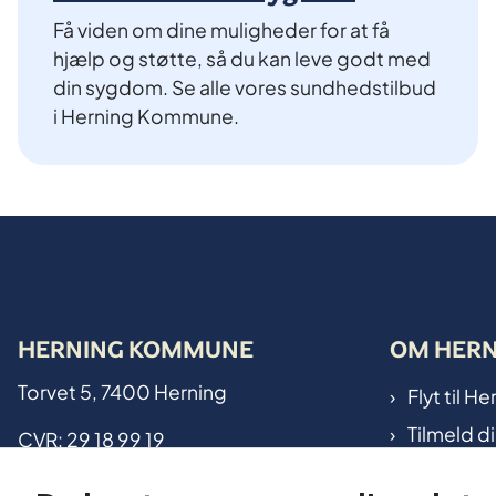
Få viden om dine muligheder for at få
hjælp og støtte, så du kan leve godt med
din sygdom. Se alle vores sundhedstilbud
i Herning Kommune.
HERNING KOMMUNE
OM HER
Torvet 5, 7400 Herning
Flyt til 
Tilmeld d
CVR: 29 18 99 19
Kommunen
Kontakt kommunen