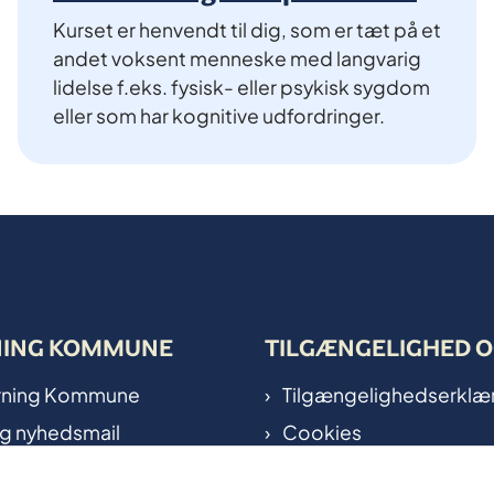
Kurset er henvendt til dig, som er tæt på et
andet voksent menneske med langvarig
lidelse f.eks. fysisk- eller psykisk sygdom
eller som har kognitive udfordringer.
NING KOMMUNE
TILGÆNGELIGHED O
Herning Kommune
Tilgængelighedserklæ
ig nyhedsmail
Cookies
 på kort
Oplysningspligt