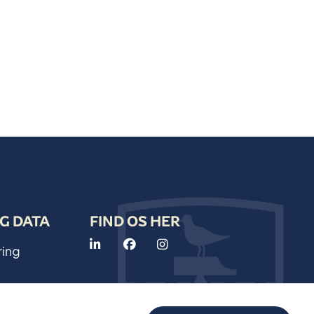
G DATA
FIND OS HER
ring