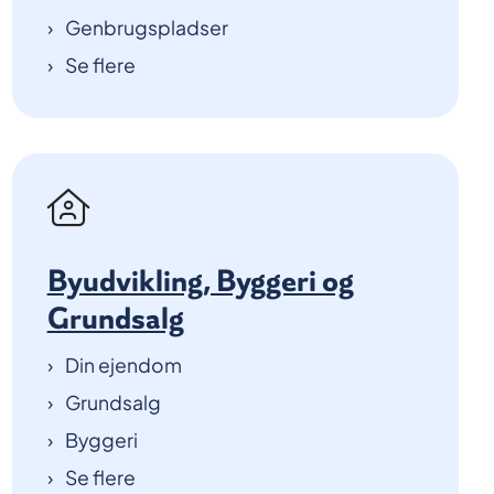
Genbrugspladser
Se flere
Byudvikling, Byggeri og
Grundsalg
Din ejendom
Grundsalg
Byggeri
Se flere