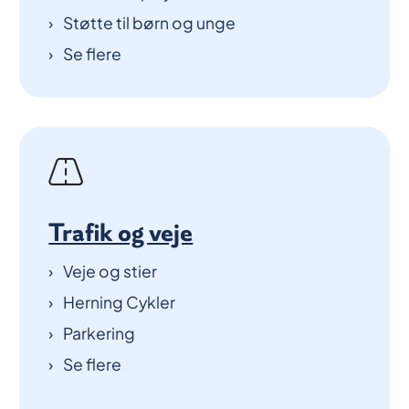
Støtte til børn og unge
Se flere
Trafik og veje
Veje og stier
Herning Cykler
Parkering
Se flere