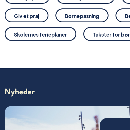
Giv et praj
Børnepasning
Be
Skolernes ferieplaner
Takster for bø
Nyheder