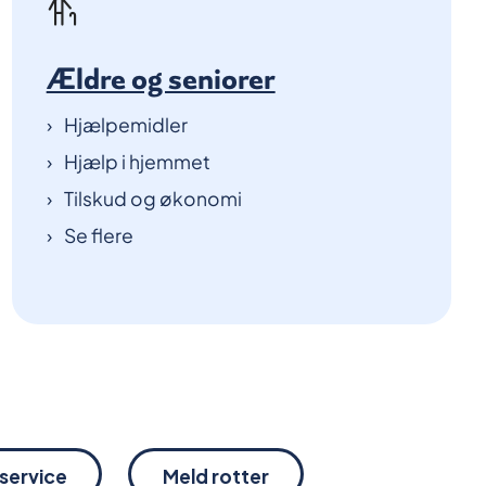
Ældre og seniorer
Hjælpemidler
Hjælp i hjemmet
Tilskud og økonomi
Se flere
rservice
Meld rotter