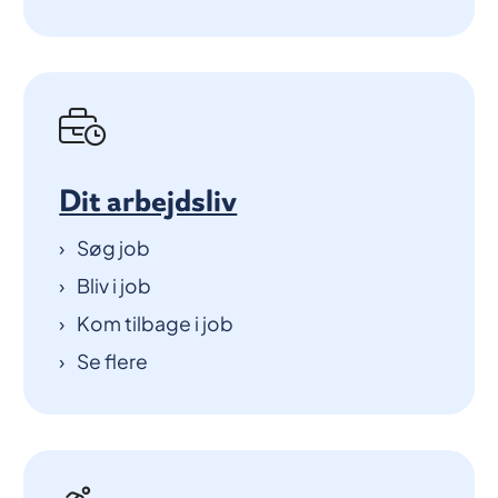
Dit arbejdsliv
Søg job
Bliv i job
Kom tilbage i job
Se flere