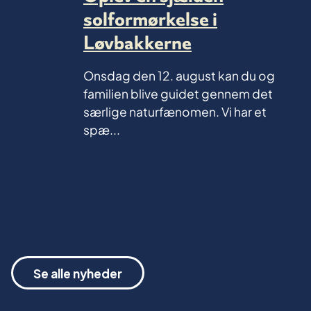
solformørkelse i
Løvbakkerne
Onsdag den 12. august kan du og
familien blive guidet gennem det
særlige naturfænomen. Vi har et
spæ...
Se alle nyheder