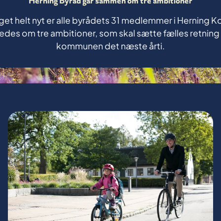
Herning Byråd går sammen om tre ambitioner
et helt nyt er alle byrådets 31 medlemmer i Herning
edes om tre ambitioner, som skal sætte fælles retning 
kommunen det næste årti.