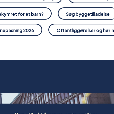
kymret for et barn?
Søg byggetilladelse
rnepasning 2026
Offentliggørelser og høri