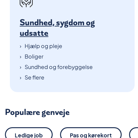
Sundhed, sygdom og
udsatte
Hjælp og pleje
Boliger
Sundhed og forebyggelse
Se flere
Populære genveje
Ledige job
Pas og kørekort