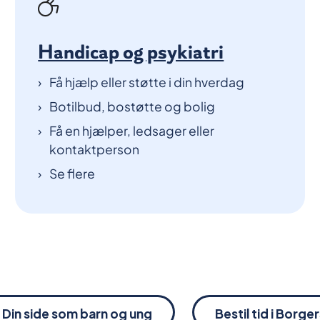
Handicap og psykiatri
Få hjælp eller støtte i din hverdag
Botilbud, bostøtte og bolig
Få en hjælper, ledsager eller
kontaktperson
Se flere
Din side som barn og ung
Bestil tid i Borge