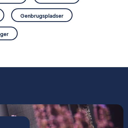
Genbrugspladser
nger