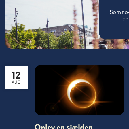
Som nog
en
12
AUG
Oplev en sjælden