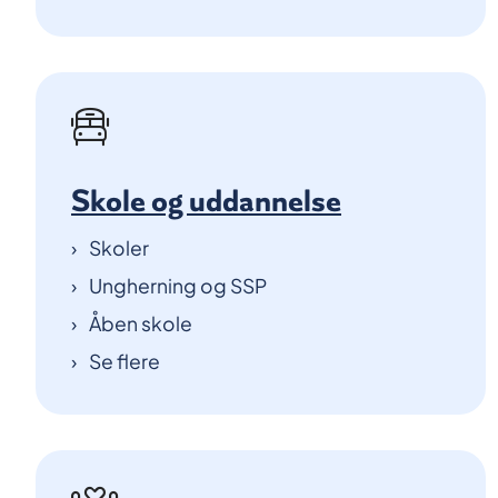
Skole og uddannelse
Skoler
Ungherning og SSP
Åben skole
Se flere