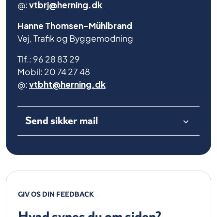
@:
vtbrj@herning.dk
Hanne Thomsen-Mühlbrand
Vej, Trafik og Byggemodning
Tlf.: 96 28 83 29
Mobil: 20 74 27 48
@:
vtbht@herning.dk
Send sikker mail
GIV OS DIN FEEDBACK
Hvad synes du om siden?