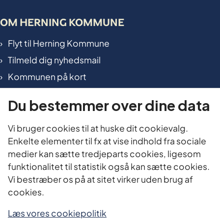
OM HERNING KOMMUNE
Flyt til Herning Kommune
Tilmeld dig nyhedsmail
Kommunen på kort
International in Herning
Du bestemmer over dine data
TILGÆNGELIGHED OG DATA
Vi bruger cookies til at huske dit cookievalg.
Enkelte elementer til fx at vise indhold fra sociale
Tilgængelighedserklæring
medier kan sætte tredjeparts cookies, ligesom
Cookies
funktionalitet til statistik også kan sætte cookies.
Vi bestræber os på at sitet virker uden brug af
Oplysningspligt
cookies.
Personoplysninger
Planlæg dit besøg i Borgerservice
Læs vores cookiepolitik