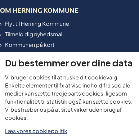
OM HERNING KOMMUNE
Flyt til Herning Kommune
Tilmeld dig nyhedsmail
Kommunen på kort
International in Herning
Du bestemmer over dine data
TILGÆNGELIGHED OG DATA
Vi bruger cookies til at huske dit cookievalg.
Enkelte elementer til fx at vise indhold fra sociale
Tilgængelighedserklæring
medier kan sætte tredjeparts cookies, ligesom
Cookies
funktionalitet til statistik også kan sætte cookies.
Vi bestræber os på at sitet virker uden brug af
Oplysningspligt
cookies.
Personoplysninger
Planlæg dit besøg i Borgerservice
Læs vores cookiepolitik