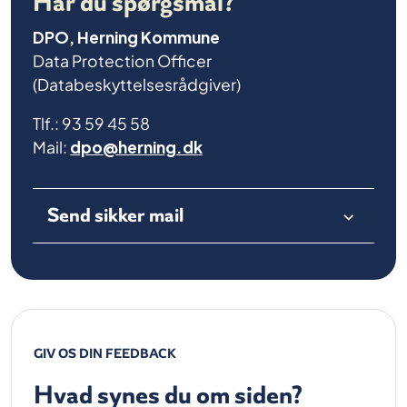
Har du spørgsmål?
DPO, Herning Kommune
Data Protection Officer
(Databeskyttelsesrådgiver)
Tlf.: 93 59 45 58
Mail:
dpo@herning.dk
Send sikker mail
GIV OS DIN FEEDBACK
Hvad synes du om siden?