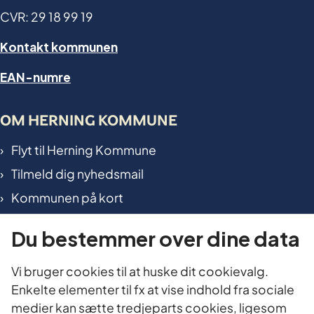
CVR: 29 18 99 19
Kontakt kommunen
EAN-numre
OM HERNING KOMMUNE
Flyt til Herning Kommune
Tilmeld dig nyhedsmail
Kommunen på kort
International in Herning
Du bestemmer over dine data
TILGÆNGELIGHED OG DATA
Vi bruger cookies til at huske dit cookievalg.
Enkelte elementer til fx at vise indhold fra sociale
Tilgængelighedserklæring
medier kan sætte tredjeparts cookies, ligesom