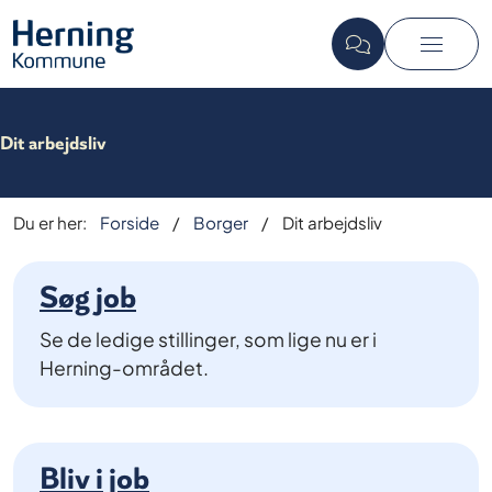
Dit arbejdsliv
Du er her:
Forside
Borger
Dit arbejdsliv
Søg job
Se de ledige stillinger, som lige nu er i
Herning-området.
Bliv i job