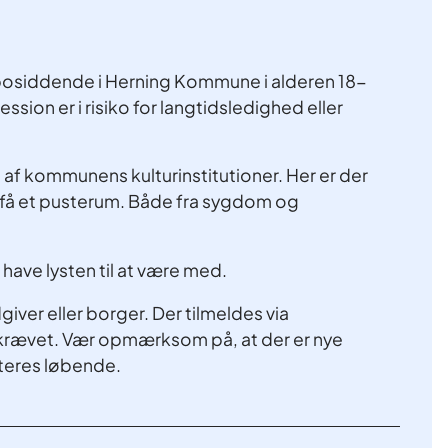
re bosiddende i Herning Kommune i alderen 18-
ession er i risiko for langtidsledighed eller
en af kommunens kulturinstitutioner. Her er der
at få et pusterum. Både fra sygdom og
 have lysten til at være med.
giver eller borger. Der tilmeldes via
åkrævet. Vær opmærksom på, at der er nye
ateres løbende.