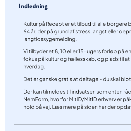
Indledning
Kultur på Recept er et tilbud til alle borge
64 år, der på grund af stress, angst eller depr
langtidssygemelding.
Vi tilbyder et 8, 10 eller 15-ugers forløb på 
fokus på kultur og fællesskab, og plads til 
hverdag.
Det er ganske gratis at deltage - du skal blot
Der kan tilmeldes til indsatsen som enten råd
NemForm, hvorfor MitID/MitID erhverv er p
hold på vej. Læs mere på siden her der opd