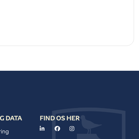
G DATA
FIND OS HER
ring