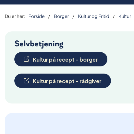
Du er her:
Forside
Borger
Kultur og Fritid
Kultur
Selvbetjening
Kultur på recept - borger
Kultur på recept - rådgiver