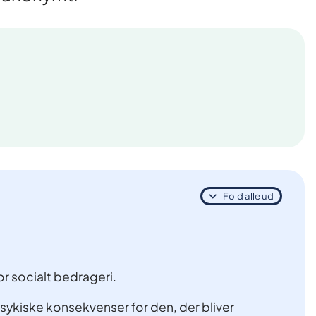
Fold alle ud
or socialt bedrageri.
ykiske konsekvenser for den, der bliver