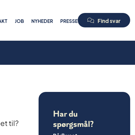
Find svar
AKT
JOB
NYHEDER
PRESSE
Har du
t til?
spørgsmål?