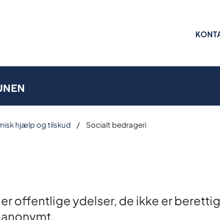
KONT
UNEN
sk hjælp og tilskud
Socialt bedrageri
offentlige ydelser, de ikke er berettige
t anonymt.