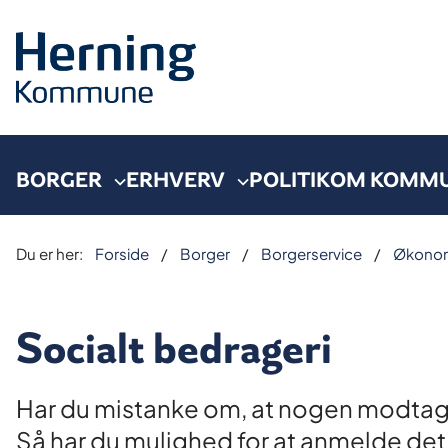
BORGER
ERHVERV
POLITIK
OM KOMM
Du er her:
Forside
Borger
Borgerservice
Økonomi
Socialt bedrageri
Har du mistanke om, at nogen modtager 
Så har du mulighed for at anmelde de