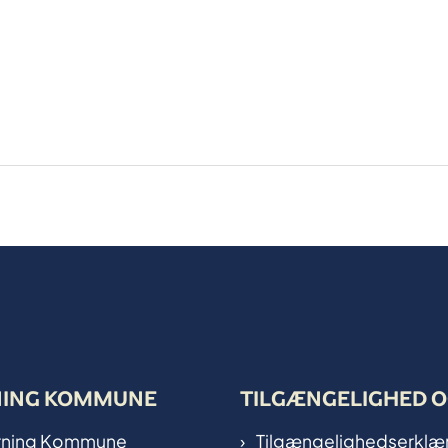
NING KOMMUNE
TILGÆNGELIGHED O
Herning Kommune
Tilgængelighedserklæ