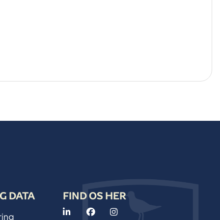
G DATA
FIND OS HER
ring