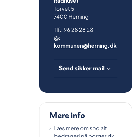
Rådhuset
Torvet 5
7400 Herning
Tlf.:
96 28 28 28
@:
kommunen@herning.dk
Send sikker mail
Mere info
Læs mere om socialt
bedrageri på borger.dk