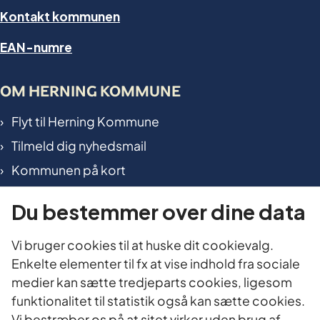
Kontakt kommunen
EAN-numre
OM HERNING KOMMUNE
Flyt til Herning Kommune
Tilmeld dig nyhedsmail
Kommunen på kort
International in Herning
Du bestemmer over dine data
TILGÆNGELIGHED OG DATA
Vi bruger cookies til at huske dit cookievalg.
Enkelte elementer til fx at vise indhold fra sociale
Tilgængelighedserklæring
medier kan sætte tredjeparts cookies, ligesom
Cookies
funktionalitet til statistik også kan sætte cookies.
Vi bestræber os på at sitet virker uden brug af
Oplysningspligt