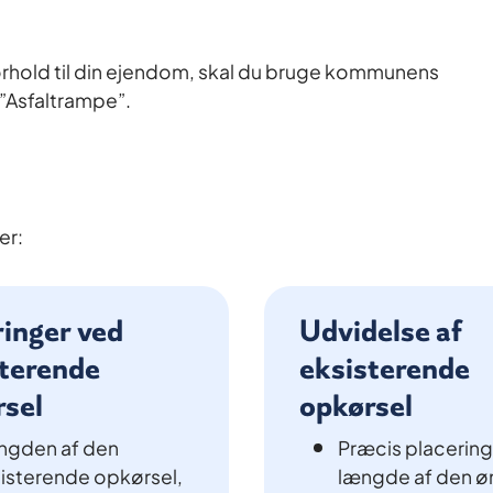
orhold til din ejendom, skal du bruge kommunens
 ”Asfaltrampe”.
er:
inger ved
Udvidelse af
sterende
eksisterende
rsel
opkørsel
ngden af den
Præcis placerin
isterende opkørsel,
længde af den 