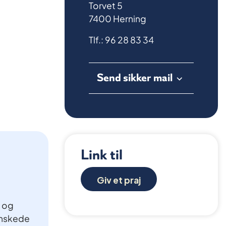
Torvet 5
7400 Herning
Tlf.: 96 28 83 34
Send sikker mail
Link til
Giv et praj
g og
ønskede