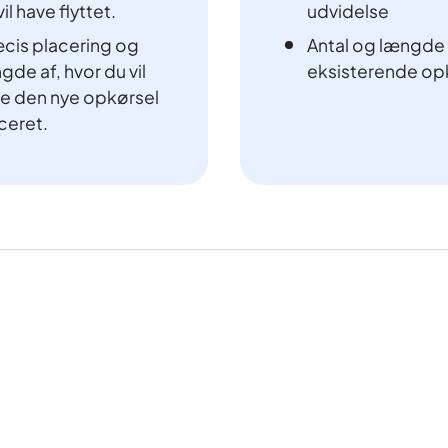
vil have flyttet.
udvidelse
cis placering og
Antal og længde 
gde af, hvor du vil
eksisterende opk
e den nye opkørsel
ceret.