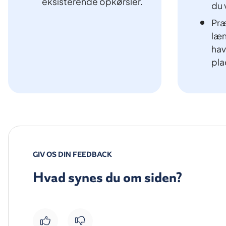
eksisterende opkørsler.
du 
Præ
læn
hav
pla
GIV OS DIN FEEDBACK
Hvad synes du om siden?