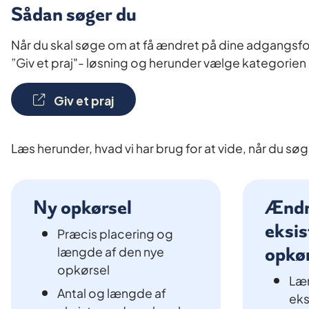
Sådan søger du
Når du skal søge om at få ændret på dine adgangsf
”Giv et praj"- løsning og herunder vælge kategorien
Giv et praj
Læs herunder, hvad vi har brug for at vide, når du søg
Ny opkørsel
Ændr
eksi
Præcis placering og
længde af den nye
opkø
opkørsel
Læ
Antal og længde af
eks