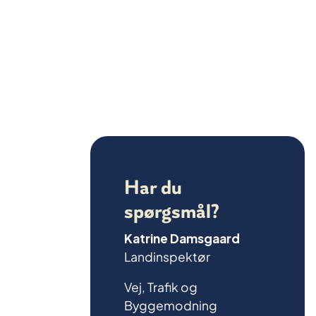
Har du
spørgsmål?
Katrine Damsgaard
Landinspektør
Vej, Trafik og
Byggemodning