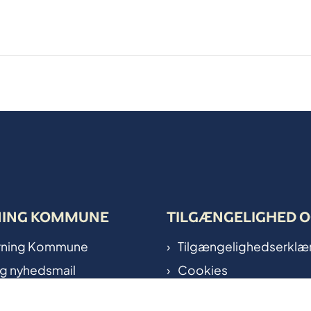
NING KOMMUNE
TILGÆNGELIGHED O
Herning Kommune
Tilgængelighedserklæ
ig nyhedsmail
Cookies
 på kort
Oplysningspligt