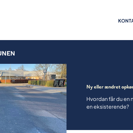
KONT
UNEN
Ny eller ændret opkø
Hvordan får du en n
en eksisterende?