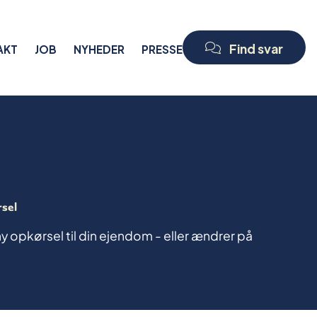
Find svar
AKT
JOB
NYHEDER
PRESSE
rsel
y opkørsel til din ejendom - eller ændrer på