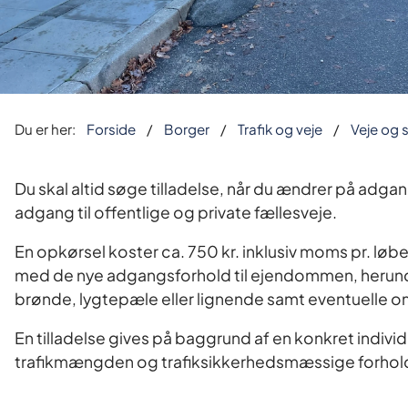
Du er her:
Forside
Borger
Trafik og veje
Veje og s
Du skal altid søge tilladelse, når du ændrer på adg
adgang til offentlige og private fællesveje.
En opkørsel koster ca. 750 kr. inklusiv moms pr. løb
med de nye adgangsforhold til ejendommen, herunde
brønde, lygtepæle eller lignende samt eventuelle om
En tilladelse gives på baggrund af en konkret individu
trafikmængden og trafiksikkerhedsmæssige forhol