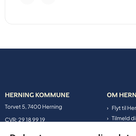
HERNING KOMMUNE
OM HER
Torvet 5, 7400 Herning
Flyt til 
Tilmeld d
CVR: 29 18 99 19
Kommunen
Kontakt kommunen