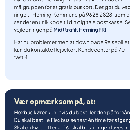
målgruppen for et gratis buskort. Det gør du ved
ringe til Herning Kommune på 9628 2828, som d
sender en unik kode til din digitale postkasse. Se
vejledningen på
Midttrafik HerningFRI
Har du problemer med at downloade Rejsebillet
kan du kontakte Rejsekort Kundecenter på 70 11
tast 4.
Vær opmærksom på, at:
Flexbus kører kun, hvis du bestiller den på forhå
Du skal bestille Flexbus senest én time før afgang
Skal du køre efter kl. 16, skal bestillingen laves 