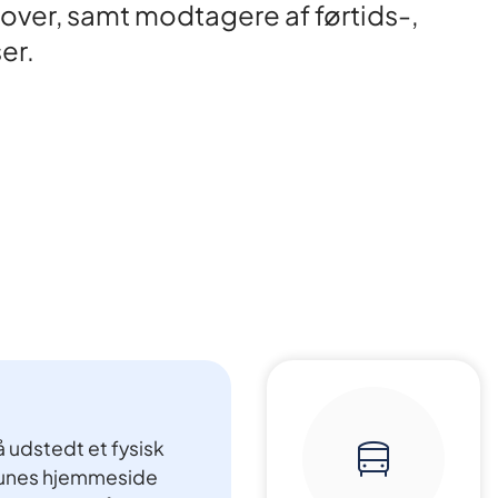
over, samt modtagere af førtids-,
ser.
få udstedt et fysisk
munes hjemmeside