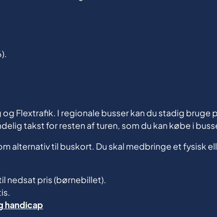
).
 og Flextrafik. I regionale busser kan du stadig bruge 
lig takst for resten af turen, som du kan købe i buss
 alternativ til buskort. Du skal medbringe et fysisk elle
l nedsat pris (børnebillet).
is.
g handicap