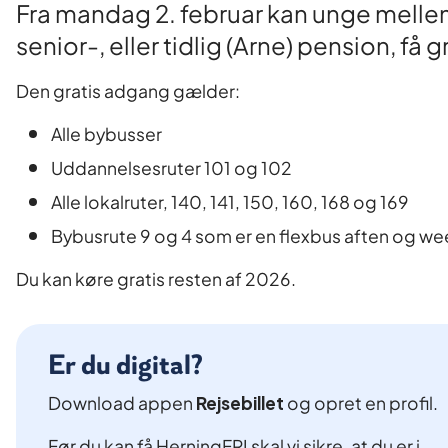
Fra mandag 2. februar kan unge mellem
senior-, eller tidlig (Arne) pension, f
Den gratis adgang gælder:
Alle bybusser
Uddannelsesruter 101 og 102
Alle lokalruter, 140, 141, 150, 160, 168 og 169
Bybusrute 9 og 4 som er en flexbus aften og w
Du kan køre gratis resten af 2026.
Er du digital?
Download appen
Rejsebillet
og opret en profil.
Før du kan få HerningFRI skal vi sikre, at du er i