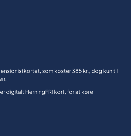
pensionistkortet, som koster 385 kr., dog kun til
en.
r digitalt HerningFRI kort, for at køre