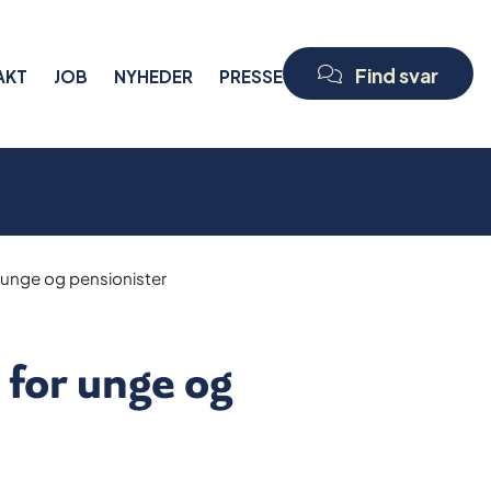
Find svar
AKT
JOB
NYHEDER
PRESSE
r unge og pensionister
for unge og