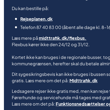
Du kan bestille på:
Rejseplanen.dk
Telefon 87 40 83 00 (åbent alle dage kl. 8–16
Læs mere på
midttrafik.dk/flexbus.
Flexbus kører ikke den 24/12 og 31/12.
Kortet ikke kan bruges i de regionale busser, tog
kommunegrænsen, herefter skal du betale alminde
Dit sygesikringsbevis kan ikke bruges i bussen som
gratis. Læs mere om det på:
Midttrafik.dk
Ledsagere rejser ikke gratis med, men kan rejse ti
Førerhunde og servicehunde må tages med grat
Læs mere om det på:
Funktionsnedsættelser o