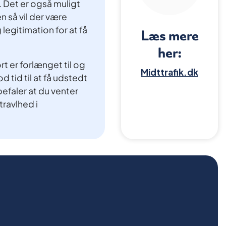
8. Det er også muligt
n så vil der være
legitimation for at få
Læs mere
her:
t er forlænget til og
Midttrafik.dk
 tid til at få udstedt
befaler at du venter
 travlhed i