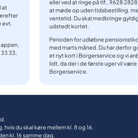
eller ved at ringe på tlf., 9628 282
 at
at møde op uden tidsbestilling, me
erefter
ventetid. Du skal medbringe gyldig 
 evt.
udstedt kortet.
Perioden for udløbne pensionistkor
 appen,
med marts måned. Du har derfor god
 33 33,
et nyt kort i Borgerservice og vi an
lidt, da der i de første uger vil være
Borgerservice.
nd.
, hvis du skal køre mellem kl. 8 og 16.
inden kl. 16 samme dag.