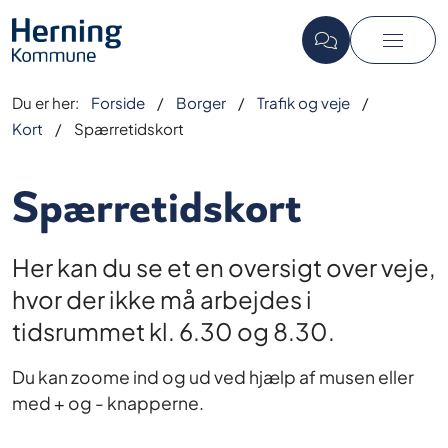
Du er her:
Forside
Borger
Trafik og veje
Kort
Spærretidskort
Spærretidskort
Her kan du se et en oversigt over veje,
hvor der ikke må arbejdes i
tidsrummet kl. 6.30 og 8.30.
Du kan zoome ind og ud ved hjælp af musen eller
med + og - knapperne.