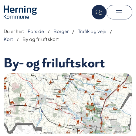
Du er her:
Forside
Borger
Trafik og veje
Kort
By og friluftskort
By- og friluftskort