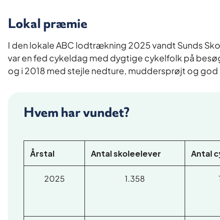
Lokal præmie
I den lokale ABC lodtrækning 2025 vandt Sunds Skol
var en fed cykeldag med dygtige cykelfolk på besøg. 
og i 2018 med stejle nedture, muddersprøjt og god 
Hvem har vundet?
Årstal
Antal skoleelever
Antal 
2025
1.358