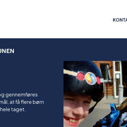
KONT
UNEN
e og gennemføres
ål, at få flere børn
t hele taget.