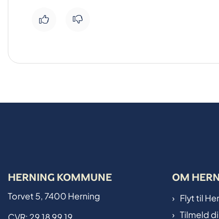
HERNING KOMMUNE
OM HER
Torvet 5, 7400 Herning
Flyt til 
Tilmeld d
CVR: 29 18 99 19