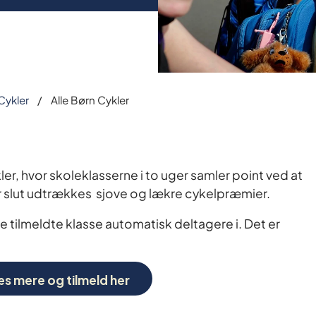
Cykler
Alle Børn Cykler
r, hvor skoleklasserne i to uger samler point ved at
 slut udtrækkes sjove og lækre cykelpræmier.
 tilmeldte klasse automatisk deltagere i. Det er
æs mere og tilmeld her