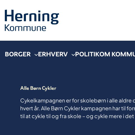
BORGER
ERHVERV
POLITIK
OM KOMM
Alle Børn Cykler
Cykelkampagnen er for skolebørn i alle aldr
hvert år. Alle Børn Cykler kampagnen har til form
til at cykle til og fra skole – og cykle mere i de