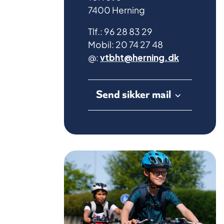
7400 Herning
Tlf.: 96 28 83 29
Mobil: 20 74 27 48
@:
vtbht@herning.dk
Send sikker mail