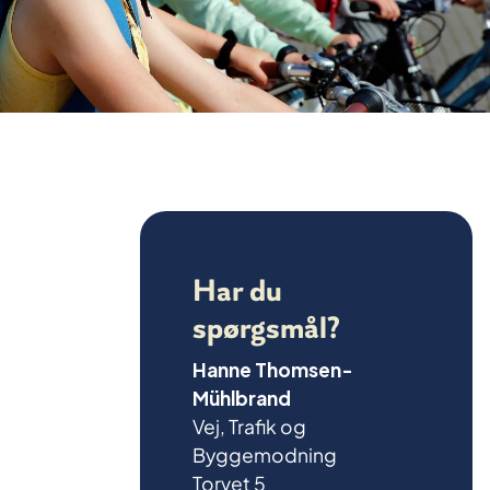
Har du
spørgsmål?
Hanne Thomsen-
Mühlbrand
Vej, Trafik og
Byggemodning
Torvet 5