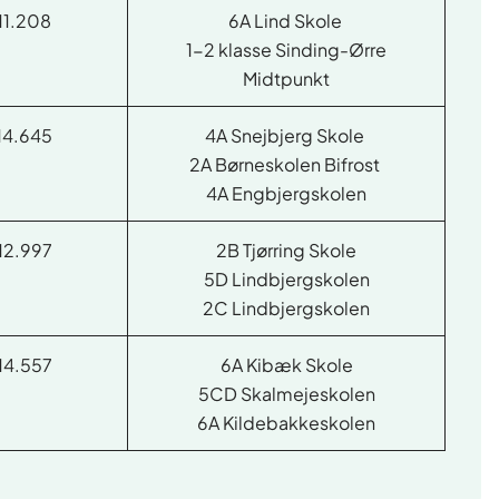
11.208
6A Lind Skole
1-2 klasse Sinding-Ørre
Midtpunkt
14.645
4A Snejbjerg Skole
2A Børneskolen Bifrost
4A Engbjergskolen
12.997
2B Tjørring Skole
5D Lindbjergskolen
2C Lindbjergskolen
14.557
6A Kibæk Skole
5CD Skalmejeskolen
6A Kildebakkeskolen