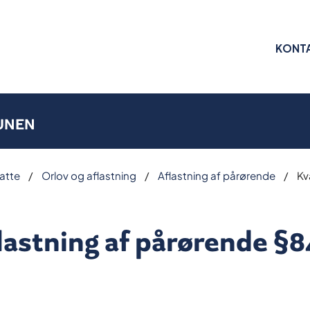
KONT
UNEN
atte
Orlov og aflastning
Aflastning af pårørende
Kv
lastning af pårørende §84