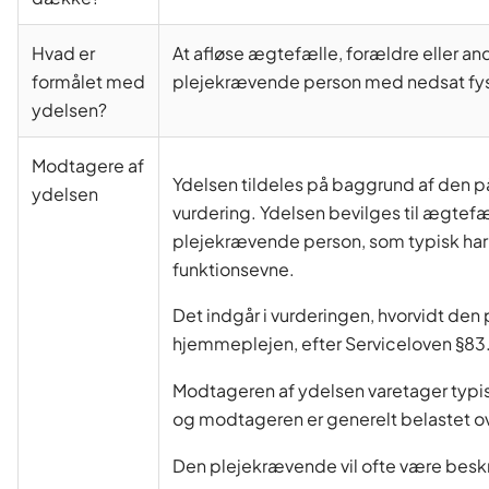
Hvad er
At afløse ægtefælle, forældre eller a
formålet med
plejekrævende person med nedsat fysi
ydelsen?
Modtagere af
Ydelsen tildeles på baggrund af den på
ydelsen
vurdering. Ydelsen bevilges til ægtefæ
plejekrævende person, som typisk har 
funktionsevne.
Det indgår i vurderingen, hvorvidt d
hjemmeplejen, efter Serviceloven §83
Modtageren af ydelsen varetager typi
og modtageren er generelt belastet ov
Den plejekrævende vil ofte være beskre