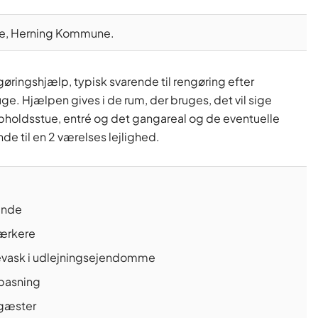
re, Herning Kommune.
gøringshjælp, typisk svarende til rengøring efter
uge. Hjælpen gives i de rum, der bruges, det vil sige
holdsstue, entré og det gangareal og de eventuelle
nde til en 2 værelses lejlighed.
ande
værkere
evask i udlejningsejendomme
epasning
 gæster