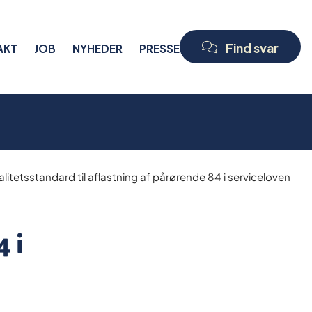
Find svar
AKT
JOB
NYHEDER
PRESSE
alitetsstandard til aflastning af pårørende 84 i serviceloven
 i