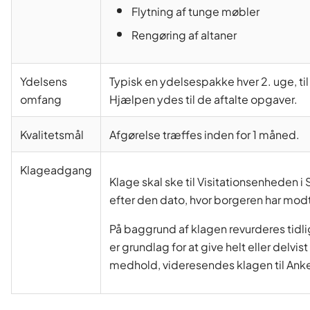
Flytning af tunge møbler
Rengøring af altaner
Ydelsens
Typisk en ydelsespakke hver 2. uge, ti
omfang
Hjælpen ydes til de aftalte opgaver.
Kvalitetsmål
Afgørelse træffes inden for 1 måned.
Klageadgang
Klage skal ske til Visitationsenheden
efter den dato, hvor borgeren har mod
På baggrund af klagen revurderes tidl
er grundlag for at give helt eller delv
medhold, videresendes klagen til Anke