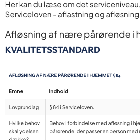
Her kan du læse om det serviceniveau,
Serviceloven - aflastning og afløsning
Afløsning af nære pårørende i
KVALITETSSTANDARD
AFLØSNING AF NÆRE PÅRØRENDE I HJEMMET §84
Emne
Indhold
Lovgrundlag
§ 84 i Serviceloven.
Hvilke behov
Behov i forbindelse med afløsning i hj
skal ydelsen
pårørende, der passer en person med n
dække?