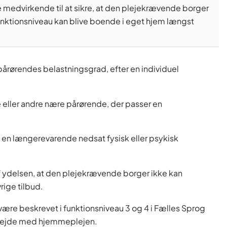
medvirkende til at sikre, at den plejekrævende borger
unktionsniveau kan blive boende i eget hjem længst
pårørendes belastningsgrad, efter en individuel
 eller andre nære pårørende, der passer en
en længerevarende nedsat fysisk eller psykisk
af ydelsen, at den plejekrævende borger ikke kan
rige tilbud.
være beskrevet i funktionsniveau 3 og 4 i Fælles Sprog
marbejde med hjemmeplejen.