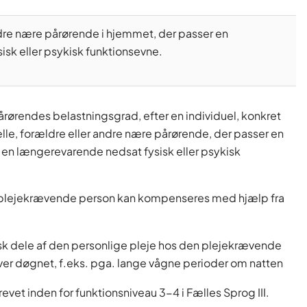
ndre nære pårørende i hjemmet, der passer en
sk eller psykisk funktionsevne.
rørendes belastningsgrad, efter en individuel, konkret
lle, forældre eller andre nære pårørende, der passer en
en længerevarende nedsat fysisk eller psykisk
en plejekrævende person kan kompenseres med hjælp fra
.
sk dele af den personlige pleje hos den plejekrævende
er døgnet, f.eks. pga. lange vågne perioder om natten
vet inden for funktionsniveau 3-4 i Fælles Sprog III.