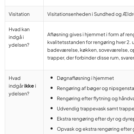
Visitation
Visitationsenheden i Sundhed og Æld
Hvad kan
Afløsning gives i hjemmet i form af ren
indgå i
kvalitetsstanden for rengøring hver 2. 
ydelsen?
badeværelse, køkken, soveværelse, op
trapper, der forbinder disse rum, svare
Hvad
Døgnafløsning i hjemmet
indgår
ikke
i
Rengøring af bøger og nipsgenst
ydelsen?
Rengøring efter flytning og hånd
Udvendig trappevask samt trapp
Ekstra rengøring efter dyr og dyr
Opvask og ekstra rengøring efter