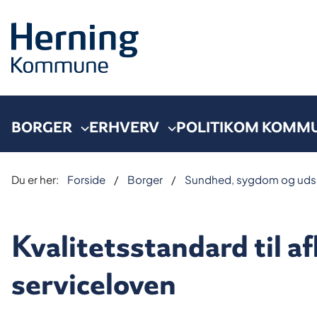
BORGER
ERHVERV
POLITIK
OM KOMM
Du er her:
Forside
Borger
Sundhed, sygdom og uds
Kvalitetsstandard til af
serviceloven