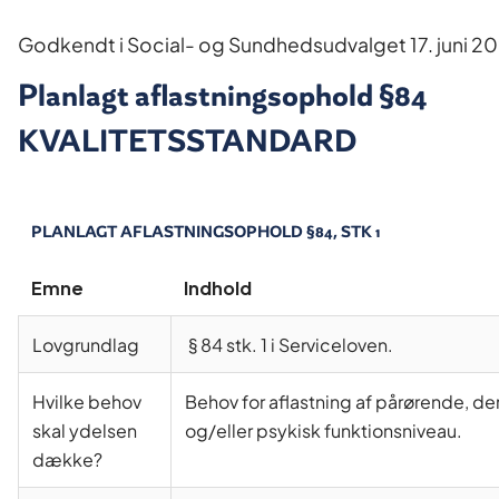
Godkendt i Social- og Sundhedsudvalget 17. juni 2
Planlagt aflastningsophold §84
KVALITETSSTANDARD
PLANLAGT AFLASTNINGSOPHOLD §84, STK 1
Emne
Indhold
Lovgrundlag
§ 84 stk. 1 i Serviceloven.
Hvilke behov
Behov for aflastning af pårørende, d
skal ydelsen
og/eller psykisk funktionsniveau.
dække?