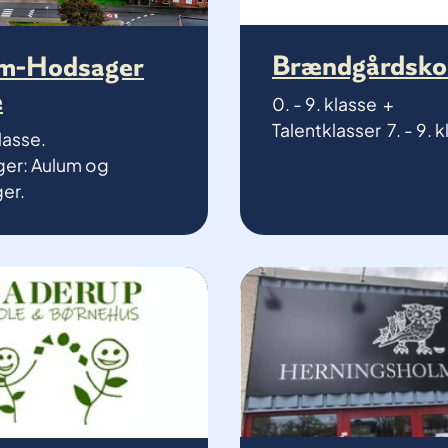
Brændgårdsko
m-Hodsager
e
0. - 9. klasse +
Talentklasser 7. - 9. k
klasse.
ger: Aulum og
er.