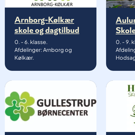
Arnborg-Kølkær
Aulu
skole og dagtilbud
Skol
0. - 6. klasse.
0. - 9. 
Afdelinger: Arnborg og
Afdelin
Kølkær.
Hodsag