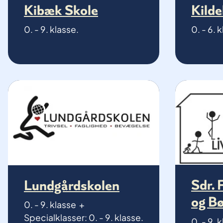
Kibæk Skole
Kild
0. - 9. klasse.
0. - 6. 
Sdr. 
Lundgårdskolen
og B
0. - 9. klasse +
Specialklasser: 0. - 9. klasse.
0. - 9. 