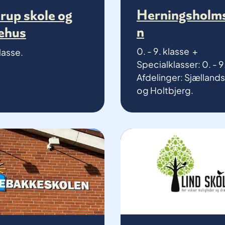
Herningsholm
rup skole og
n
ehus
0. - 9. klasse +
klasse.
Specialklasser: 0. - 9
Afdelinger: Sjællan
og Holtbjerg.