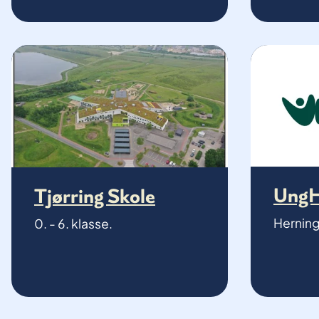
UngH
Tjørring Skole
Hernin
0. - 6. klasse.