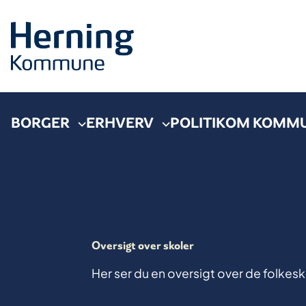
BORGER
ERHVERV
POLITIK
OM KOMM
Oversigt over skoler
Her ser du en oversigt over de folkesk