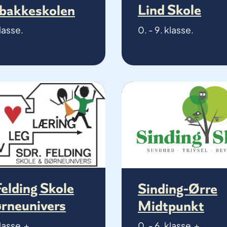
Lind Skole
ebakkeskolen
0. - 9. klasse.
klasse.
Felding Skole
Sinding-Ørre
ørneunivers
Midtpunkt
klasse +
0. - 6. klasse +