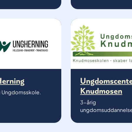
erning
Ungdomscent
Knudmosen
g Ungdomsskole.
3-årig
ungdomsuddannelse