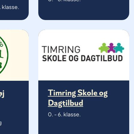
. klasse.
Timring Skole og
øj
Dagtilbud
0. - 6. klasse.
g