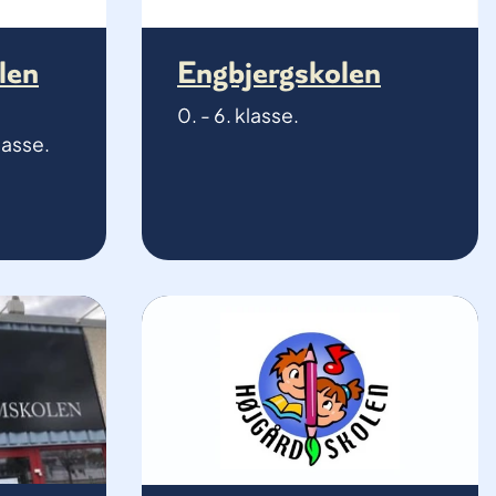
len
Engbjergskolen
0. - 6. klasse.
lasse.