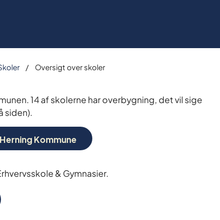
Skoler
Oversigt over skoler
nen. 14 af skolerne har overbygning, det vil sige
å siden).
r i Herning Kommune
Erhvervsskole & Gymnasier.