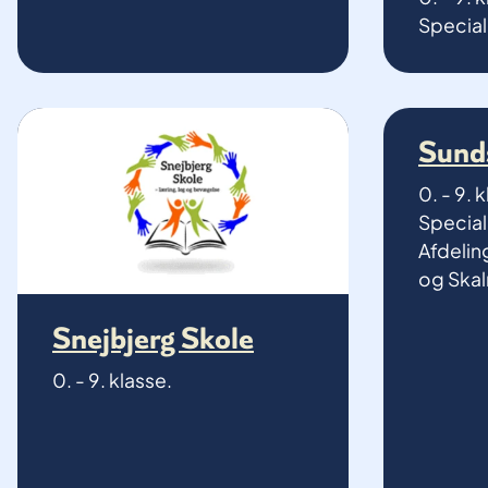
Specialk
Sund
0. - 9. 
Specialk
Afdelin
og Skal
Snejbjerg Skole
0. - 9. klasse.