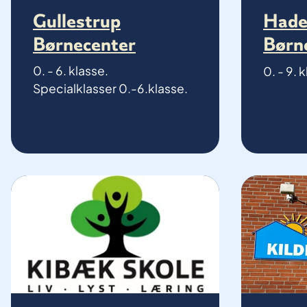
Gullestrup
Hade
Børnecenter
Børn
0. - 6. klasse.
0. - 9. 
Specialklasser 0.-6.klasse.