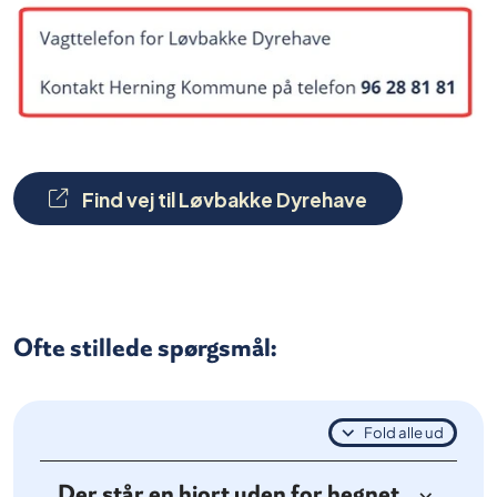
Find vej til Løvbakke Dyrehave
Ofte stillede spørgsmål:
Fold alle ud
Der står en hjort uden for hegnet