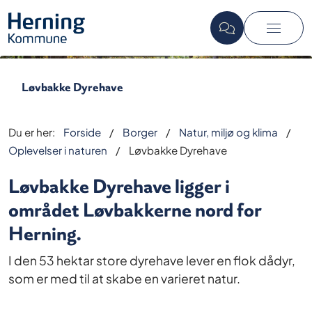
Løvbakke Dyrehave
Du er her:
Forside
Borger
Natur, miljø og klima
Oplevelser i naturen
Løvbakke Dyrehave
Løvbakke Dyrehave ligger i
området Løvbakkerne nord for
Herning.
I den 53 hektar store dyrehave lever en flok dådyr,
som er med til at skabe en varieret natur.