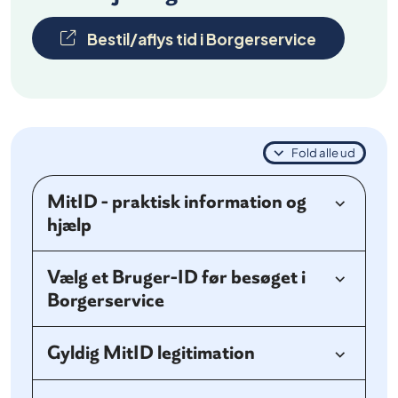
Bestil/aflys tid i Borgerservice
Fold alle ud
MitID - praktisk information og
hjælp
Vælg et Bruger-ID før besøget i
Borgerservice
Gyldig MitID legitimation