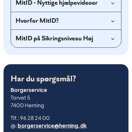
MitID - Nyttige hjælpevideoer
Hvorfor MitID?
MitID på Sikringsniveau Høj
Har du spørgsmål?
Borgerservice
Torvet 5
7400 Herning
Tlf.: 96 28 24 00
@:
borgerservice@herning.dk