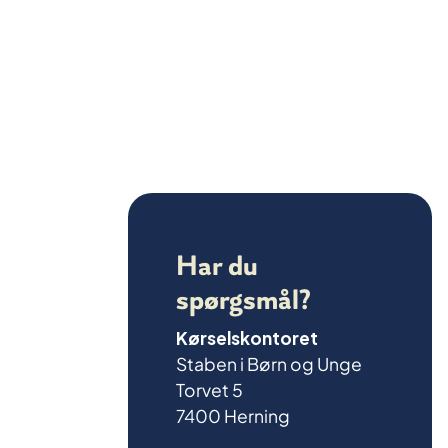
Har du
spørgsmål?
Kørselskontoret
Staben i Børn og Unge
Torvet 5
7400 Herning