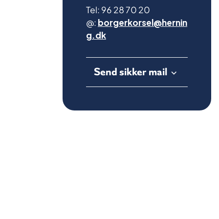
Tel: 96 28 70 20
@:
borgerkorsel@hernin
g.dk
Send sikker mail