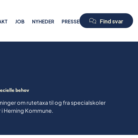
Find svar
AKT
JOB
NYHEDER
PRESSE
ecielle behov
ninger om rutetaxa til og fra specialskoler
er i Herning Kommune.