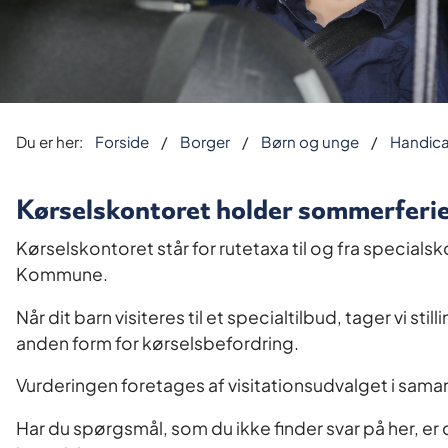
Du er her:
Forside
Borger
Børn og unge
Handica
Kørselskontoret holder sommerferie l
Kørselskontoret står for rutetaxa til og fra specialsko
Kommune.
Når dit barn visiteres til et specialtilbud, tager vi stil
anden form for kørselsbefordring.
Vurderingen foretages af visitationsudvalget i sam
Har du spørgsmål, som du ikke finder svar på her, er 