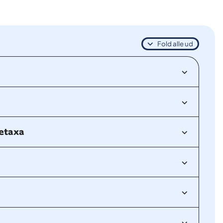
Fold alle ud
tetaxa