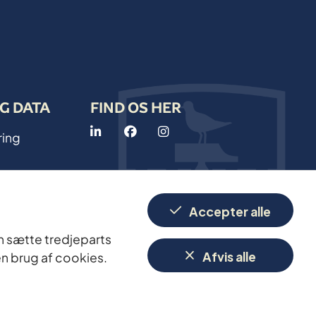
G DATA
FIND OS HER
ring
Accepter alle
rgerservice
an sætte tredjeparts
Afvis alle
en brug af cookies.