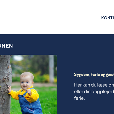
KONT
UNEN
Sygdom, ferie og gæs
Her kan du læse om,
eller din dagpleje
ferie.