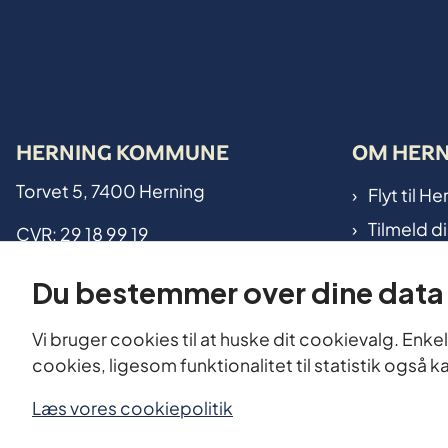
HERNING KOMMUNE
OM HER
Torvet 5, 7400 Herning
Flyt til 
Tilmeld d
CVR: 29 18 99 19
Kommunen
Kontakt kommunen
Du bestemmer over dine data
Internatio
EAN-numre
Vi bruger cookies til at huske dit cookievalg. Enkel
cookies, ligesom funktionalitet til statistik også 
Læs vores cookiepolitik