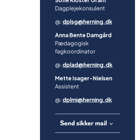
Dagplejekonsulent
@:
dplsg@herning.dk
Anna Bente Damgård
Pædagogisk
fagkoordinator
@:
dplad@herning.dk
Mette Isager-Nielsen
Assistent
@:
dplmi@herning.dk
Send sikker mail