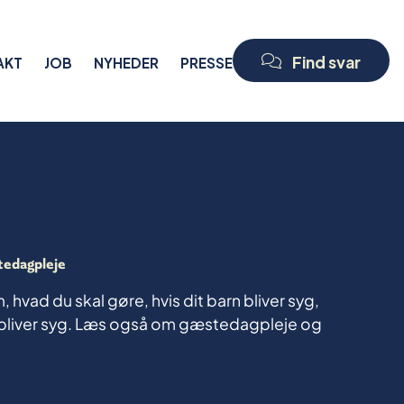
Find svar
AKT
JOB
NYHEDER
PRESSE
tedagpleje
 hvad du skal gøre, hvis dit barn bliver syg,
r bliver syg. Læs også om gæstedagpleje og