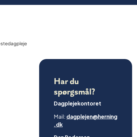
æstedagpleje
Har du
spørgsmål?
Dagplejekontoret
Mail:
dagplejen@herning
.dk
Dan Pedersen