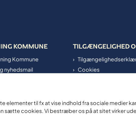
NING KOMMUNE
TILGÆNGELIGHED O
Herning Kommune
Tilgængelighedserklæ
ig nyhedsmail
Cookies
 på kort
Oplysningspligt
nal in Herning
Personoplysninger
Planlæg dit besøg i Bo
te elementer til fx at vise indhold fra sociale medier k
kan sætte cookies. Vi bestræber os på at sitet virker ud