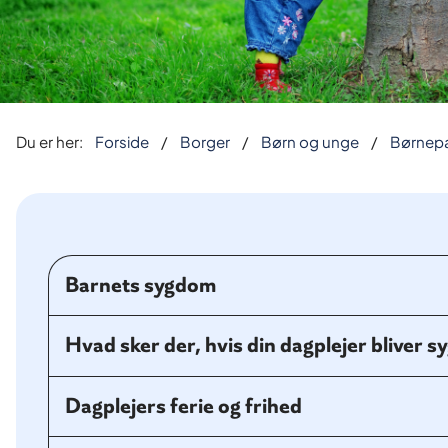
Du er her:
Forside
Borger
Børn og unge
Børnep
Barnets sygdom
Hvad sker der, hvis din dagplejer bliver s
Dagplejers ferie og frihed