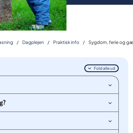
asning
Dagplejen
Praktisk info
Sygdom, ferie og g
Fold alle ud
yg?