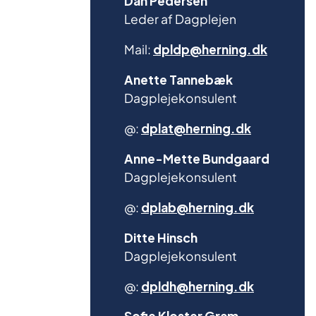
Leder af Dagplejen
Mail:
dpldp@herning.dk
Anette Tannebæk
Dagplejekonsulent
@:
dplat@herning.dk
Anne-Mette Bundgaard
Dagplejekonsulent
@:
dplab@herning.dk
Ditte Hinsch
Dagplejekonsulent
@:
dpldh@herning.dk
Sofie Kloster Gram