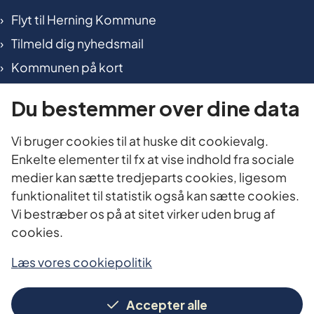
Flyt til Herning Kommune
Tilmeld dig nyhedsmail
Kommunen på kort
International in Herning
Du bestemmer over dine data
TILGÆNGELIGHED OG DATA
Vi bruger cookies til at huske dit cookievalg.
Enkelte elementer til fx at vise indhold fra sociale
Tilgængelighedserklæring
medier kan sætte tredjeparts cookies, ligesom
Cookies
funktionalitet til statistik også kan sætte cookies.
Vi bestræber os på at sitet virker uden brug af
Oplysningspligt
cookies.
Personoplysninger
Planlæg dit besøg i Borgerservice
Læs vores cookiepolitik
Accepter alle
FIND OS HER