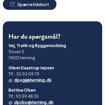
Spærretidskort
Har du spørgsmål?
Vej, Trafik og Byggemodning
Torvet 5
7400 Herning
Glenn Daastrup Jepsen
Tlf.: 30 53 09 79
@:
dpvgj@herning.dk
Bettina Olsen
Tlf.: 93 59 48 35
@:
dpvbo@herning.dk